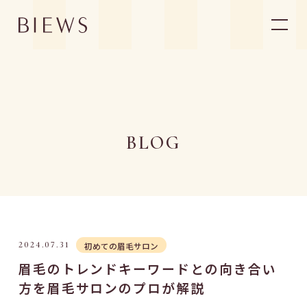
ABOUT BIEWS
ビューズについて
ACCESS
店舗一覧
BLOG
MENU/PRICE
メニュー・料金
FLOW
施術の流れ
STYLE
スタイル
VOICE
お客様の声
NEWS
ニュース
BLOG
ブログ
FAQ
よくあるご質問
2024.07.31
初めての眉毛サロン
ONLINE SHOP
オンラインショップ
眉毛のトレンドキーワードとの向き合い
RECRUIT
採用情報
方を眉毛サロンのプロが解説