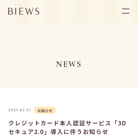
ABOUT BIEWS
ビューズについて
ACCESS
店舗一覧
NEWS
MENU/PRICE
メニュー・料金
FLOW
施術の流れ
STYLE
スタイル
VOICE
お客様の声
NEWS
ニュース
BLOG
ブログ
FAQ
よくあるご質問
2025.03.13
お知らせ
ONLINE SHOP
オンラインショップ
クレジットカード本人認証サービス「3D
RECRUIT
採用情報
セキュア2.0」導入に伴うお知らせ