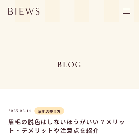
ABOUT BIEWS
ビューズについて
ACCESS
店舗一覧
BLOG
MENU/PRICE
メニュー・料金
FLOW
施術の流れ
STYLE
スタイル
VOICE
お客様の声
NEWS
ニュース
BLOG
ブログ
FAQ
よくあるご質問
2025.02.14
眉毛の整え方
ONLINE SHOP
オンラインショップ
眉毛の脱色はしないほうがいい？メリッ
RECRUIT
採用情報
ト・デメリットや注意点を紹介